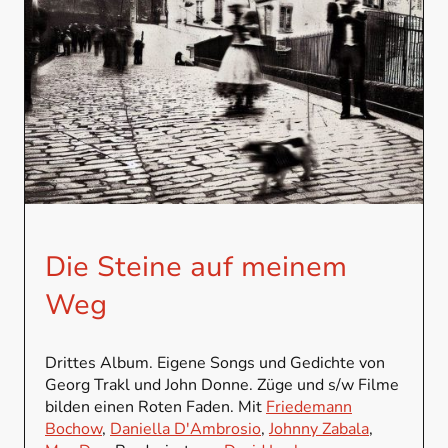
Die Steine auf meinem
Weg
Drittes Album. Eigene Songs und Gedichte von
Georg Trakl und John Donne. Züge und s/w Filme
bilden einen Roten Faden. Mit
Friedemann
Bochow
,
Daniella D'Ambrosio
,
Johnny Zabala
,